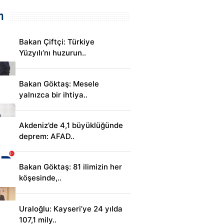
m
Bakan Çiftçi: Türkiye
Yüzyılı’nı huzurun..
Bakan Göktaş: Mesele
yalnızca bir ihtiya..
Akdeniz’de 4,1 büyüklüğünde
deprem: AFAD..
Bakan Göktaş: 81 ilimizin her
köşesinde,..
Uraloğlu: Kayseri’ye 24 yılda
107,1 mily..