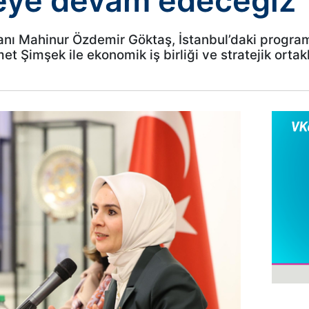
eye devam edeceğiz
anı Mahinur Özdemir Göktaş, İstanbul’daki program
 Şimşek ile ekonomik iş birliği ve stratejik ortakl