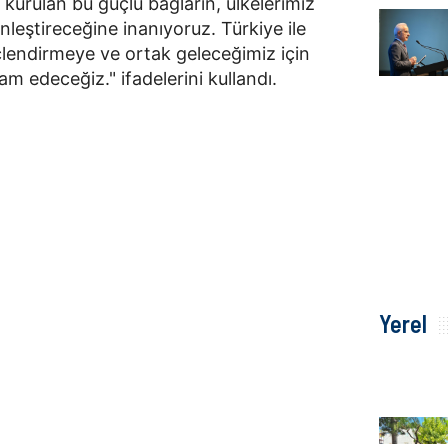
 kurulan bu güçlü bağların, ülkelerimiz
inleştireceğine inanıyoruz. Türkiye ile
çlendirmeye ve ortak geleceğimiz için
m edeceğiz." ifadelerini kullandı.
Yerel