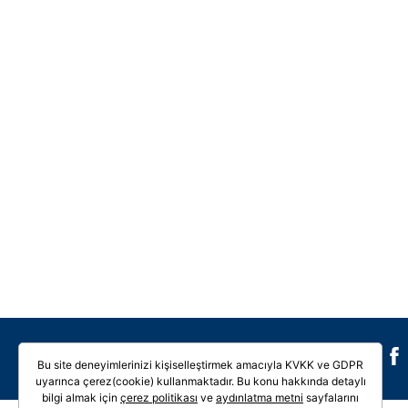
Galeri
Video
Bu site deneyimlerinizi kişiselleştirmek amacıyla KVKK ve GDPR
uyarınca çerez(cookie) kullanmaktadır. Bu konu hakkında detaylı
bilgi almak için
çerez politikası
ve
aydınlatma metni
sayfalarını