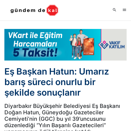
Eş Başkan Hatun: Umarız
barış süreci onurlu bir
şekilde sonuçlanır
Diyarbakır Büyükşehir Belediyesi Eş Başkanı
Doğan Hatun, Güneydoğu Gazeteciler
Cemiyeti’nin (GGC) bu yıl 39’uncusunu
düzenlediği “Yılın Başarılı Gazetecileri”