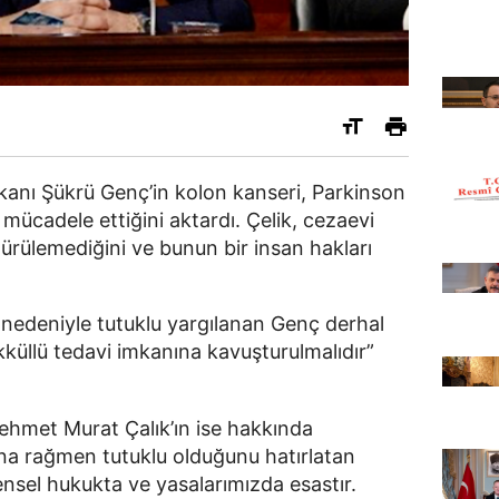
şkanı Şükrü Genç’in kolon kanseri, Parkinson
e mücadele ettiğini aktardı. Çelik, cezaevi
dürülemediğini ve bunun bir insan hakları
a nedeniyle tutuklu yargılanan Genç derhal
kküllü tedavi imkanına kavuşturulmalıdır”
ehmet Murat Çalık’ın ise hakkında
a rağmen tutuklu olduğunu hatırlatan
ensel hukukta ve yasalarımızda esastır.