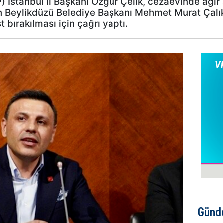
 İstanbul İl Başkanı Özgür Çelik, cezaevinde ağır 
n Beylikdüzü Belediye Başkanı Mehmet Murat Çalık
 bırakılması için çağrı yaptı.
Günd