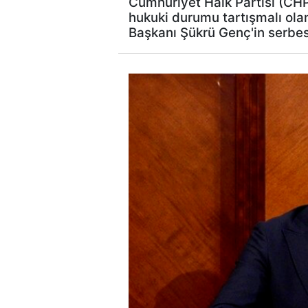
Cumhuriyet Halk Partisi (CHP)
hukuki durumu tartışmalı ola
Başkanı Şükrü Genç'in serbest