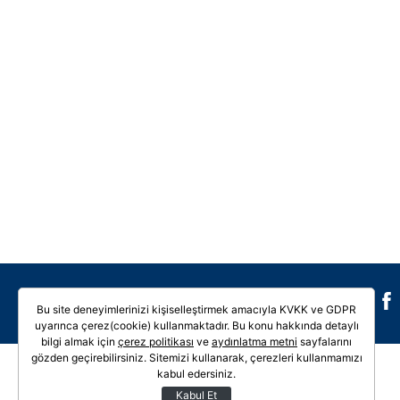
Galeri
Video
Bu site deneyimlerinizi kişiselleştirmek amacıyla KVKK ve GDPR
uyarınca çerez(cookie) kullanmaktadır. Bu konu hakkında detaylı
bilgi almak için
çerez politikası
ve
aydınlatma metni
sayfalarını
gözden geçirebilirsiniz. Sitemizi kullanarak, çerezleri kullanmamızı
kabul edersiniz.
Kabul Et