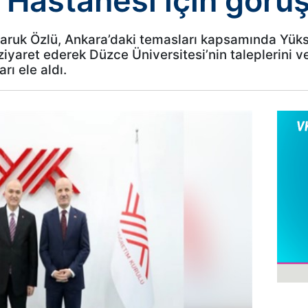
 Hastanesi için görü
Faruk Özlü, Ankara’daki temasları kapsamında Yük
ı ziyaret ederek Düzce Üniversitesi’nin taleplerini 
rı ele aldı.