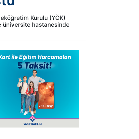
ştü
seköğretim Kurulu (YÖK)
ve üniversite hastanesinde