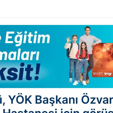
, YÖK Başkanı Özvar