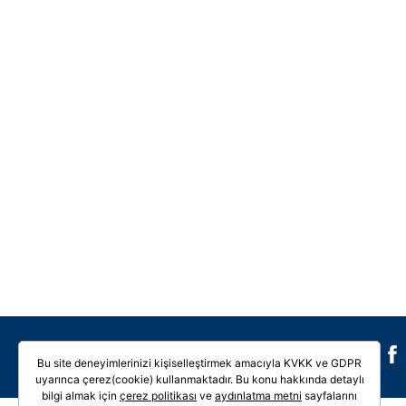
Galeri
Video
Bu site deneyimlerinizi kişiselleştirmek amacıyla KVKK ve GDPR
uyarınca çerez(cookie) kullanmaktadır. Bu konu hakkında detaylı
bilgi almak için
çerez politikası
ve
aydınlatma metni
sayfalarını