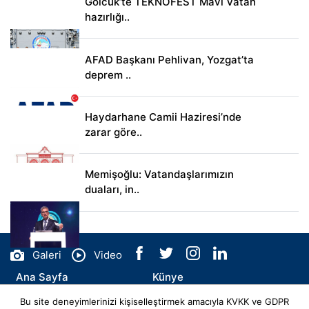
Gölcük’te TEKNOFEST Mavi Vatan
hazırlığı..
AFAD Başkanı Pehlivan, Yozgat’ta
deprem ..
Haydarhane Camii Haziresi’nde
zarar göre..
Memişoğlu: Vatandaşlarımızın
duaları, in..
Galeri
Video
Ana Sayfa
Künye
Bu site deneyimlerinizi kişiselleştirmek amacıyla KVKK ve GDPR
İletişim